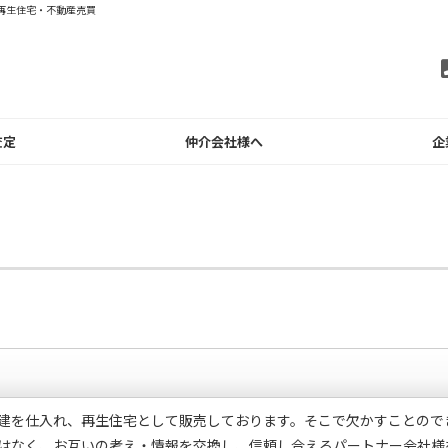
再生住宅・不動産売買
査定
仲介会社様へ
企
建を仕入れ、再生住宅として販売しております。そこで欠かすことので
はなく、お互いの考え・情報を交換し、信頼し合えるパートナー会社様